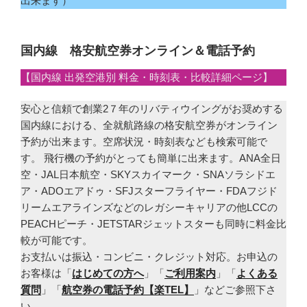
出来ます）
国内線 格安航空券オンライン＆電話予約
【国内線 出発空港別 料金・時刻表・比較詳細ページ】
安心と信頼で創業2７年のリバティウイングがお奨めする
国内線における、全就航路線の格安航空券がオンライン
予約が出来ます。空席状況・時刻表なども検索可能で
す。 飛行機の予約がとっても簡単に出来ます。ANA全日
空・JAL日本航空・SKYスカイマーク・SNAソラシドエ
ア・ADOエアドゥ・SFJスターフライヤー・FDAフジド
リームエアラインズなどのレガシーキャリアの他LCCの
PEACHピーチ・JETSTARジェットスターも同時に料金比
較が可能です。
お支払いは振込・コンビニ・クレジット対応。お申込の
お客様は「
はじめての方へ
」「
ご利用案内
」「
よくある
質問
」「
航空券の電話予約【楽TEL】
」などご参照下さ
い。