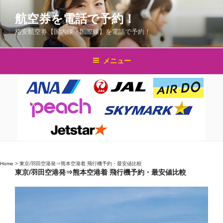
コ
航空券を電話で予約！
ン
テ
格安航空券【国内線・国際線】を電話で予約！
ン
ツ
メニュー
へ
ス
キ
ッ
プ
Home
>
東京/羽田空港発⇒熊本空港着 飛行機予約・最安値比較
東京/羽田空港発⇒熊本空港着 飛行機予約・最安値比較