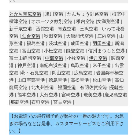
とかち帯広空港
| 旭川空港 | たんちょう釧路空港 | 根室中
標津空港 | オホーツク紋別空港 | 稚内空港 |女満別空港 |
新千歳空港
| 函館空港 | 青森空港 | 三沢空港 | いわて花巻
空港 |
仙台空港
| 秋田空港 | 大館能代空港 | 庄内空港 | 山
形空港 | 福島空港 | 茨城空港 | 成田空港 |
羽田空港
| 新潟
空港 | 富山空港 | 小松空港 | 能登空港 | 信州まつもと空港 |
富士山静岡空港 |
中部空港
| 小牧空港 |
伊丹空港
| 関西空
港 | 神戸空港 | 南紀白浜空港 | 鳥取空港 | 米子空港 | 出雲
空港 |萩・石見空港 | 岡山空港 | 広島空港 | 岩国錦帯橋空
港 | 山口宇部空港 | 徳島空港 | 高松空港 | 松山空港 | 高知
龍馬空港 | 北九州空港 |
福岡空港
| 有明佐賀空港 |
長崎空
港
| 熊本空港 | 大分空港 |
宮崎空港
| 奄美空港 |
鹿児島空港
|那覇空港 |石垣空港 | 宮古空港 |
【お電話での飛行機予約が弊社の一番の魅力です。お急
ぎの場合などは是非、カスタマーサービスもご利用下さ
い。】