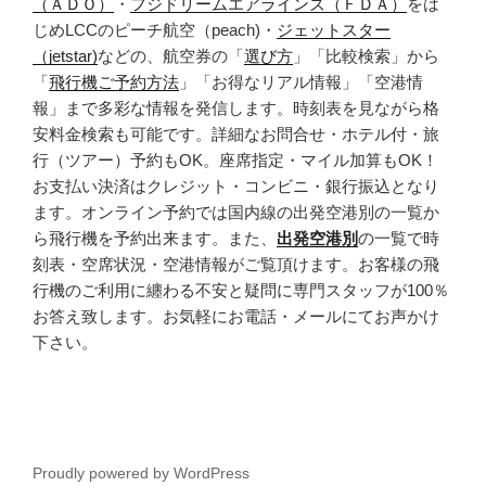
（ＡＤＯ）
・
フジドリームエアラインズ（ＦＤＡ）
をは
じめLCCのピーチ航空（peach)・
ジェットスター
（jetstar)
などの、航空券の「
選び方
」「比較検索」から
「
飛行機ご予約方法
」「お得なリアル情報」「空港情
報」まで多彩な情報を発信します。時刻表を見ながら格
安料金検索も可能です。詳細なお問合せ・ホテル付・旅
行（ツアー）予約もOK。座席指定・マイル加算もOK！
お支払い決済はクレジット・コンビニ・銀行振込となり
ます。オンライン予約では国内線の出発空港別の一覧か
ら飛行機を予約出来ます。また、
出発空港別
の一覧で時
刻表・空席状況・空港情報がご覧頂けます。お客様の飛
行機のご利用に纏わる不安と疑問に専門スタッフが100％
お答え致します。お気軽にお電話・メールにてお声かけ
下さい。
Proudly powered by WordPress