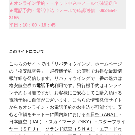
★
オンライン予約
・・ネット申込⇒メールで確認送信
★
電話予約
・電話申込⇒メールで確認送信
092-554-
3155
平日：10：00～18：45
このサイトについて
こちらのサイトでは「
リバティウイング
」ホームページ
の「格安航空券」「飛行機予約」の便利でお得な最新情
報詳細を発信します。リバティウイングで一番の魅力は
格安航空券の
電話予約
利用です。飛行機予約はオンライ
ン予約も可能ですが、お客様にご安心してご購入頂ける
電話予約に自信がございます。こちらの情報発信サイト
からもオンライン・お電話予約のお申込が可能です。安
心と信頼をモットーに国内線における
全日空（ANA）
・
日本航空（JAL）
・
スカイマーク（SKY）
・
スターフライ
ヤー（ＳＦＪ）
・
ソラシド航空（ＳＮＡ）
・
エア・ドゥ