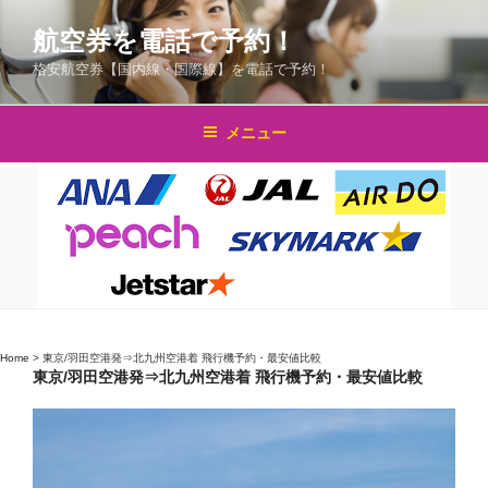
コ
航空券を電話で予約！
ン
テ
格安航空券【国内線・国際線】を電話で予約！
ン
ツ
メニュー
へ
ス
キ
ッ
プ
Home
>
東京/羽田空港発⇒北九州空港着 飛行機予約・最安値比較
東京/羽田空港発⇒北九州空港着 飛行機予約・最安値比較