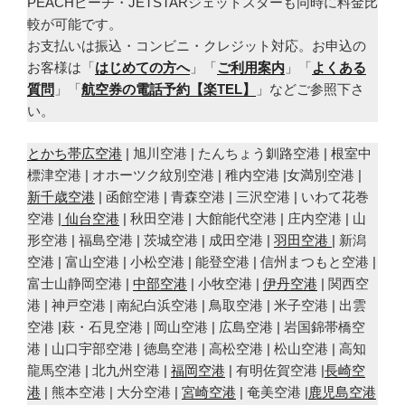
PEACHピーチ・JETSTARジェットスターも同時に料金比
較が可能です。
お支払いは振込・コンビニ・クレジット対応。お申込の
お客様は「
はじめての方へ
」「
ご利用案内
」「
よくある
質問
」「
航空券の電話予約【楽TEL】
」などご参照下さ
い。
とかち帯広空港
| 旭川空港 | たんちょう釧路空港 | 根室中
標津空港 | オホーツク紋別空港 | 稚内空港 |女満別空港 |
新千歳空港
| 函館空港 | 青森空港 | 三沢空港 | いわて花巻
空港 |
仙台空港
| 秋田空港 | 大館能代空港 | 庄内空港 | 山
形空港 | 福島空港 | 茨城空港 | 成田空港 |
羽田空港
| 新潟
空港 | 富山空港 | 小松空港 | 能登空港 | 信州まつもと空港 |
富士山静岡空港 |
中部空港
| 小牧空港 |
伊丹空港
| 関西空
港 | 神戸空港 | 南紀白浜空港 | 鳥取空港 | 米子空港 | 出雲
空港 |萩・石見空港 | 岡山空港 | 広島空港 | 岩国錦帯橋空
港 | 山口宇部空港 | 徳島空港 | 高松空港 | 松山空港 | 高知
龍馬空港 | 北九州空港 |
福岡空港
| 有明佐賀空港 |
長崎空
港
| 熊本空港 | 大分空港 |
宮崎空港
| 奄美空港 |
鹿児島空港