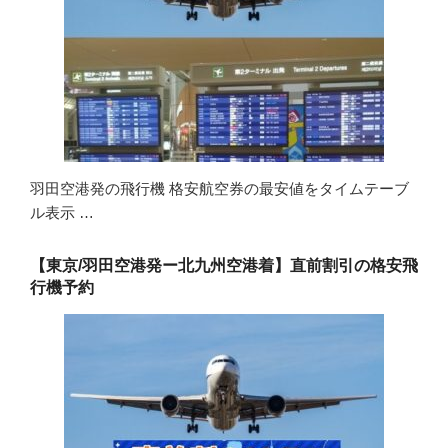
羽田空港発の飛行機 格安航空券の最安値をタイムテーブ
ル表示 …
【東京/羽田空港発ー北九州空港着】直前割引の格安飛
行機予約