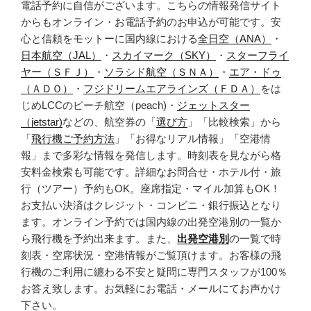
電話予約に自信がございます。こちらの情報発信サイト
からもオンライン・お電話予約のお申込が可能です。安
心と信頼をモットーに国内線における
全日空（ANA）
・
日本航空（JAL）
・
スカイマーク（SKY）
・
スターフライ
ヤー（ＳＦＪ）
・
ソラシド航空（ＳＮＡ）
・
エア・ドゥ
（ＡＤＯ）
・
フジドリームエアラインズ（ＦＤＡ）
をは
じめLCCのピーチ航空（peach)・
ジェットスター
（jetstar)
などの、航空券の「
選び方
」「比較検索」から
「
飛行機ご予約方法
」「お得なリアル情報」「空港情
報」まで多彩な情報を発信します。時刻表を見ながら格
安料金検索も可能です。詳細なお問合せ・ホテル付・旅
行（ツアー）予約もOK。座席指定・マイル加算もOK！
お支払い決済はクレジット・コンビニ・銀行振込となり
ます。オンライン予約では国内線の出発空港別の一覧か
ら飛行機を予約出来ます。また、
出発空港別
の一覧で時
刻表・空席状況・空港情報がご覧頂けます。お客様の飛
行機のご利用に纏わる不安と疑問に専門スタッフが100％
お答え致します。お気軽にお電話・メールにてお声かけ
下さい。