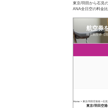
東京/羽田から石見
ANA全日空の料金