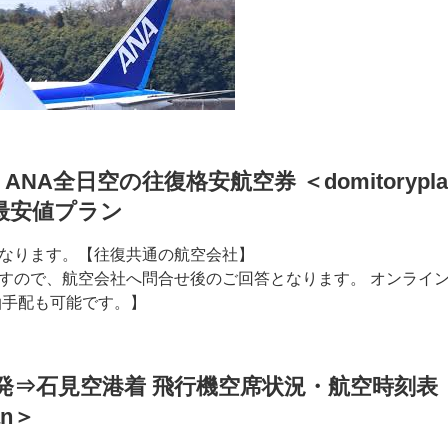
ANA全日空の往復格安航空券 ＜domitorypl
最安値プラン
なります。【往復共通の航空会社】
すので、航空会社へ問合せ後のご回答となります。 オンライ
泊手配も可能です。】
発⇒石見空港着 飛行機空席状況・航空時刻表
an＞