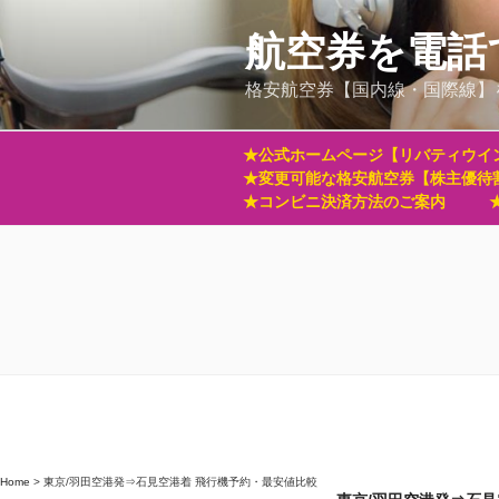
コ
ン
航空券を電話
テ
格安航空券【国内線・国際線】
ン
ツ
へ
★公式ホームページ【リバティウイ
ス
★変更可能な格安航空券【株主優待
キ
★コンビニ決済方法のご案内
ッ
プ
Home
>
東京/羽田空港発⇒石見空港着 飛行機予約・最安値比較