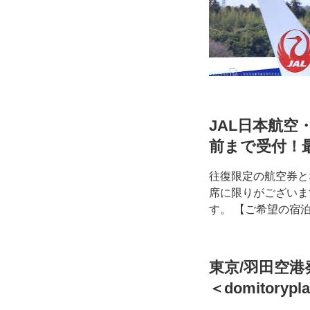
JAL日本航空・
前まで受付！
往復限定の航空券と
席に限りがございま
す。 【ご希望の宿
東京/羽田空港
＜domitorypl