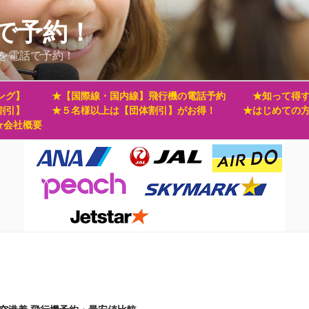
で予約！
を電話で予約！
ング】
★【国際線・国内線】飛行機の電話予約
★知って得す
割引】
★５名様以上は【団体割引】がお得！
★はじめての
★会社概要