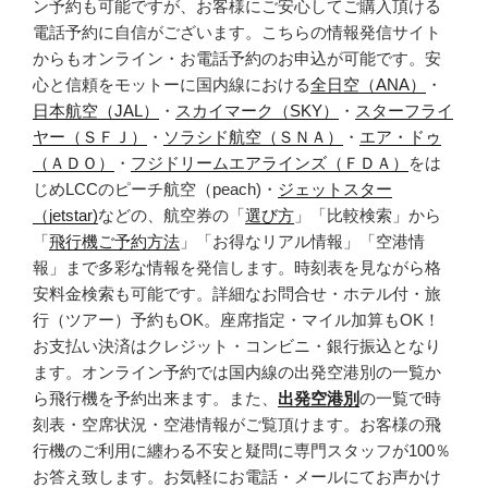
ン予約も可能ですが、お客様にご安心してご購入頂ける
電話予約に自信がございます。こちらの情報発信サイト
からもオンライン・お電話予約のお申込が可能です。安
心と信頼をモットーに国内線における
全日空（ANA）
・
日本航空（JAL）
・
スカイマーク（SKY）
・
スターフライ
ヤー（ＳＦＪ）
・
ソラシド航空（ＳＮＡ）
・
エア・ドゥ
（ＡＤＯ）
・
フジドリームエアラインズ（ＦＤＡ）
をは
じめLCCのピーチ航空（peach)・
ジェットスター
（jetstar)
などの、航空券の「
選び方
」「比較検索」から
「
飛行機ご予約方法
」「お得なリアル情報」「空港情
報」まで多彩な情報を発信します。時刻表を見ながら格
安料金検索も可能です。詳細なお問合せ・ホテル付・旅
行（ツアー）予約もOK。座席指定・マイル加算もOK！
お支払い決済はクレジット・コンビニ・銀行振込となり
ます。オンライン予約では国内線の出発空港別の一覧か
ら飛行機を予約出来ます。また、
出発空港別
の一覧で時
刻表・空席状況・空港情報がご覧頂けます。お客様の飛
行機のご利用に纏わる不安と疑問に専門スタッフが100％
お答え致します。お気軽にお電話・メールにてお声かけ