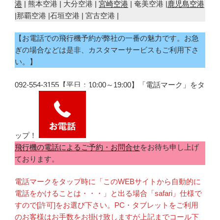
港
| 熊本空港 | 大分空港 |
宮崎空港
| 奄美空港 |
鹿児島空港
|那覇空港 |石垣空港 | 宮古空港 |
【お電話での飛行機予約が弊社の一番の魅力です。お急
ぎの場合などは是非、カスタマーサービスもご利用下さ
い。】
092-554-3155【平日：10:00～19:00】「電話マーク」をタ
ップ！
飛行機の電話によるご予約・お問合せ
をお待ち申し上げ
ております。
電話マークをタップ時に「このWEBサイトから自動的に
電話をかけることは・・・」と出る場合「safari」仕様で
すので[許可]をお選び下さい。PC・タブレットをご利用
のお客様はお手数をお掛け致しますが上記までコール下