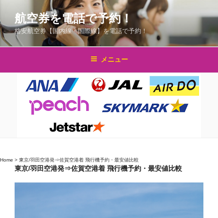
コ
航空券を電話で予約！
ン
テ
格安航空券【国内線・国際線】を電話で予約！
ン
ツ
メニュー
へ
ス
キ
ッ
プ
Home
>
東京/羽田空港発⇒佐賀空港着 飛行機予約・最安値比較
東京/羽田空港発⇒佐賀空港着 飛行機予約・最安値比較