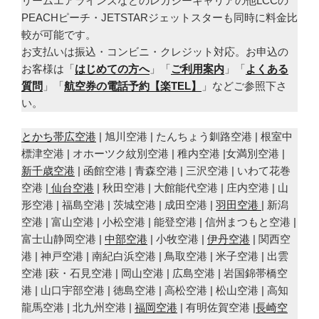
リームエアラインズなどのレガシーキャリアの他LCCの
PEACHピーチ・JETSTARジェットスターも同時に料金比
較が可能です。
お支払いは振込・コンビニ・クレジット対応。お申込の
お客様は「
はじめての方へ
」「
ご利用案内
」「
よくある
質問
」「
航空券の電話予約【楽TEL】
」などご参照下さ
い。
とかち帯広空港
| 旭川空港 | たんちょう釧路空港 | 根室中
標津空港 | オホーツク紋別空港 | 稚内空港 |女満別空港 |
新千歳空港
| 函館空港 | 青森空港 | 三沢空港 | いわて花巻
空港 |
仙台空港
| 秋田空港 | 大館能代空港 | 庄内空港 | 山
形空港 | 福島空港 | 茨城空港 | 成田空港 |
羽田空港
| 新潟
空港 | 富山空港 | 小松空港 | 能登空港 | 信州まつもと空港 |
富士山静岡空港 |
中部空港
| 小牧空港 |
伊丹空港
| 関西空
港 | 神戸空港 | 南紀白浜空港 | 鳥取空港 | 米子空港 | 出雲
空港 |萩・石見空港 | 岡山空港 | 広島空港 | 岩国錦帯橋空
港 | 山口宇部空港 | 徳島空港 | 高松空港 | 松山空港 | 高知
龍馬空港 | 北九州空港 |
福岡空港
| 有明佐賀空港 |
長崎空