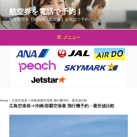
コ
航空券を電話で予約！
ン
テ
格安航空券【国内線・国際線】を電話で予約！
ン
ツ
メニュー
へ
ス
キ
ッ
プ
Home
>
広島空港発⇒沖縄/那覇空港着 飛行機予約・最安値比較
広島空港発⇒沖縄/那覇空港着 飛行機予約・最安値比較