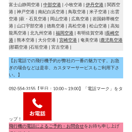
富士山静岡空港 |
中部空港
| 小牧空港 |
伊丹空港
| 関西空
港 | 神戸空港 | 南紀白浜空港 | 鳥取空港 | 米子空港 | 出雲
空港 |萩・石見空港 | 岡山空港 | 広島空港 | 岩国錦帯橋空
港 | 山口宇部空港 | 徳島空港 | 高松空港 | 松山空港 | 高知
龍馬空港 | 北九州空港 |
福岡空港
| 有明佐賀空港 |
長崎空
港
| 熊本空港 | 大分空港 |
宮崎空港
| 奄美空港 |
鹿児島空港
|那覇空港 |石垣空港 | 宮古空港 |
【お電話での飛行機予約が弊社の一番の魅力です。お急
ぎの場合などは是非、カスタマーサービスもご利用下さ
い。】
092-554-3155【平日：10:00～19:00】「電話マーク」をタ
ップ！
飛行機の電話によるご予約・お問合せ
をお待ち申し上げ