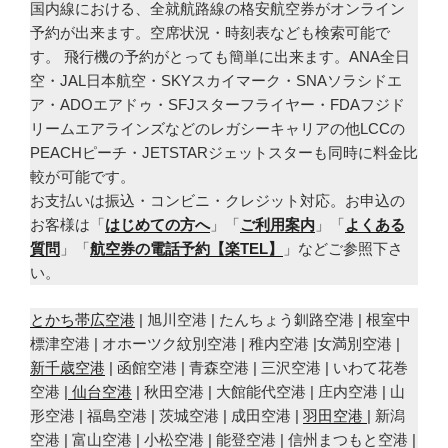
国内線における、全就航路線の格安航空券がオンライン
予約が出来ます。空席状況・時刻表なども検索可能で
す。 飛行機の予約がとっても簡単に出来ます。ANA全日
空・JAL日本航空・SKYスカイマーク・SNAソラシドエ
ア・ADOエアドゥ・SFJスターフライヤー・FDAフジド
リームエアラインズなどのレガシーキャリアの他LCCの
PEACHピーチ・JETSTARジェットスターも同時に料金比
較が可能です。
お支払いは振込・コンビニ・クレジット対応。お申込の
お客様は「
はじめての方へ
」「
ご利用案内
」「
よくある
質問
」「
航空券の電話予約【楽TEL】
」などご参照下さ
い。
とかち帯広空港
| 旭川空港 | たんちょう釧路空港 | 根室中
標津空港 | オホーツク紋別空港 | 稚内空港 |女満別空港 |
新千歳空港
| 函館空港 | 青森空港 | 三沢空港 | いわて花巻
空港 |
仙台空港
| 秋田空港 | 大館能代空港 | 庄内空港 | 山
形空港 | 福島空港 | 茨城空港 | 成田空港 |
羽田空港
| 新潟
空港 | 富山空港 | 小松空港 | 能登空港 | 信州まつもと空港 |