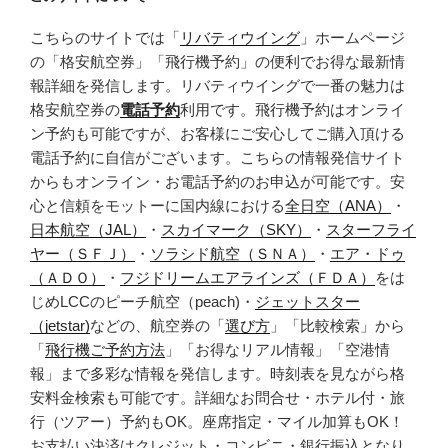
こちらのサイトでは「
リバティウイング
」ホームページ
の「格安航空券」「飛行機予約」の便利でお得な最新情
報詳細を発信します。リバティウイングで一番の魅力は
格安航空券の
電話予約
利用です。飛行機予約はオンライ
ン予約も可能ですが、お客様にご安心してご購入頂ける
電話予約に自信がございます。こちらの情報発信サイト
からもオンライン・お電話予約のお申込が可能です。安
心と信頼をモットーに国内線における
全日空（ANA）
・
日本航空（JAL）
・
スカイマーク（SKY）
・
スターフライ
ヤー（ＳＦＪ）
・
ソラシド航空（ＳＮＡ）
・
エア・ドゥ
（ＡＤＯ）
・
フジドリームエアラインズ（ＦＤＡ）
をは
じめLCCのピーチ航空（peach)・
ジェットスター
（jetstar)
などの、航空券の「
選び方
」「比較検索」から
「
飛行機ご予約方法
」「お得なリアル情報」「空港情
報」まで多彩な情報を発信します。時刻表を見ながら格
安料金検索も可能です。詳細なお問合せ・ホテル付・旅
行（ツアー）予約もOK。座席指定・マイル加算もOK！
お支払い決済はクレジット・コンビニ・銀行振込となり