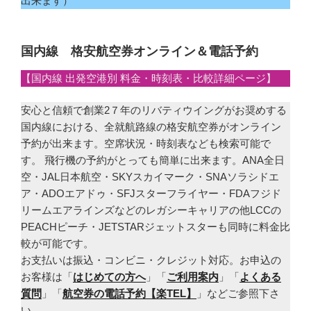
出来ます）
国内線 格安航空券オンライン＆電話予約
【国内線 出発空港別 料金・時刻表・比較詳細ページ】
安心と信頼で創業2７年のリバティウイングがお奨めする
国内線における、全就航路線の格安航空券がオンライン
予約が出来ます。空席状況・時刻表なども検索可能で
す。 飛行機の予約がとっても簡単に出来ます。ANA全日
空・JAL日本航空・SKYスカイマーク・SNAソラシドエ
ア・ADOエアドゥ・SFJスターフライヤー・FDAフジド
リームエアラインズなどのレガシーキャリアの他LCCの
PEACHピーチ・JETSTARジェットスターも同時に料金比
較が可能です。
お支払いは振込・コンビニ・クレジット対応。お申込の
お客様は「
はじめての方へ
」「
ご利用案内
」「
よくある
質問
」「
航空券の電話予約【楽TEL】
」などご参照下さ
い。