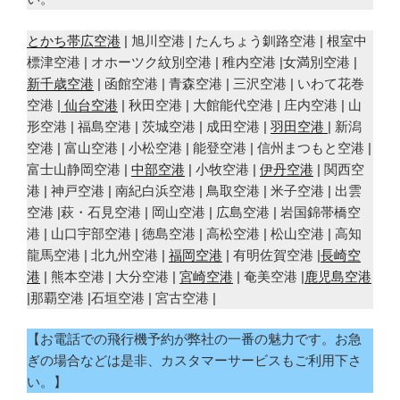
とかち帯広空港
| 旭川空港 | たんちょう釧路空港 | 根室中
標津空港 | オホーツク紋別空港 | 稚内空港 |女満別空港 |
新千歳空港
| 函館空港 | 青森空港 | 三沢空港 | いわて花巻
空港 |
仙台空港
| 秋田空港 | 大館能代空港 | 庄内空港 | 山
形空港 | 福島空港 | 茨城空港 | 成田空港 |
羽田空港
| 新潟
空港 | 富山空港 | 小松空港 | 能登空港 | 信州まつもと空港 |
富士山静岡空港 |
中部空港
| 小牧空港 |
伊丹空港
| 関西空
港 | 神戸空港 | 南紀白浜空港 | 鳥取空港 | 米子空港 | 出雲
空港 |萩・石見空港 | 岡山空港 | 広島空港 | 岩国錦帯橋空
港 | 山口宇部空港 | 徳島空港 | 高松空港 | 松山空港 | 高知
龍馬空港 | 北九州空港 |
福岡空港
| 有明佐賀空港 |
長崎空
港
| 熊本空港 | 大分空港 |
宮崎空港
| 奄美空港 |
鹿児島空港
|那覇空港 |石垣空港 | 宮古空港 |
【お電話での飛行機予約が弊社の一番の魅力です。お急
ぎの場合などは是非、カスタマーサービスもご利用下さ
い。】