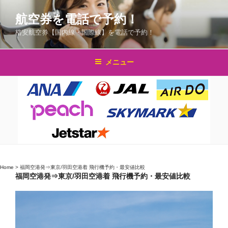
コ
航空券を電話で予約！
ン
テ
格安航空券【国内線・国際線】を電話で予約！
ン
ツ
メニュー
へ
ス
キ
ッ
プ
Home
>
福岡空港発⇒東京/羽田空港着 飛行機予約・最安値比較
福岡空港発⇒東京/羽田空港着 飛行機予約・最安値比較