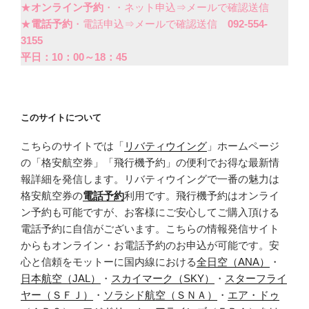
★
オンライン予約
・・ネット申込⇒メールで確認送信
★
電話予約
・電話申込⇒メールで確認送信
092-554-
3155
平日：10：00～18：45
このサイトについて
こちらのサイトでは「
リバティウイング
」ホームページ
の「格安航空券」「飛行機予約」の便利でお得な最新情
報詳細を発信します。リバティウイングで一番の魅力は
格安航空券の
電話予約
利用です。飛行機予約はオンライ
ン予約も可能ですが、お客様にご安心してご購入頂ける
電話予約に自信がございます。こちらの情報発信サイト
からもオンライン・お電話予約のお申込が可能です。安
心と信頼をモットーに国内線における
全日空（ANA）
・
日本航空（JAL）
・
スカイマーク（SKY）
・
スターフライ
ヤー（ＳＦＪ）
・
ソラシド航空（ＳＮＡ）
・
エア・ドゥ