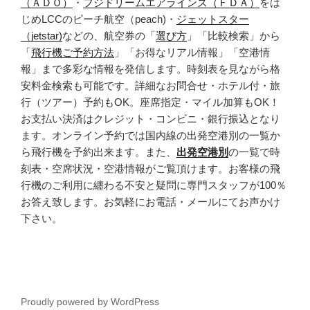
（ＡＤＯ）
・
フジドリームエアラインズ（ＦＤＡ）
をは
じめLCCのピーチ航空（peach)・
ジェットスター
（jetstar)
などの、航空券の「
選び方
」「比較検索」から
「
飛行機ご予約方法
」「お得なリアル情報」「空港情
報」まで多彩な情報を発信します。時刻表を見ながら格
安料金検索も可能です。詳細なお問合せ・ホテル付・旅
行（ツアー）予約もOK。座席指定・マイル加算もOK！
お支払い決済はクレジット・コンビニ・銀行振込となり
ます。オンライン予約では国内線の出発空港別の一覧か
ら飛行機を予約出来ます。また、
出発空港別
の一覧で時
刻表・空席状況・空港情報がご覧頂けます。お客様の飛
行機のご利用に纏わる不安と疑問に専門スタッフが100％
お答え致します。お気軽にお電話・メールにてお声かけ
下さい。
Proudly powered by WordPress