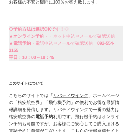
お客様の不安と疑問に100％お答え致します。
◇予約方法は選択OKです！◇
★
オンライン予約
・・ネット申込⇒メールで確認送信
★
電話予約
・電話申込⇒メールで確認送信
092-554-
3155
平日：10：00～18：45
このサイトについて
こちらのサイトでは「
リバティウイング
」ホームページ
の「格安航空券」「飛行機予約」の便利でお得な最新情
報詳細を発信します。リバティウイングで一番の魅力は
格安航空券の
電話予約
利用です。飛行機予約はオンライ
ン予約も可能ですが、お客様にご安心してご購入頂ける
電話予約に自信がございます。こちらの情報発信サイト