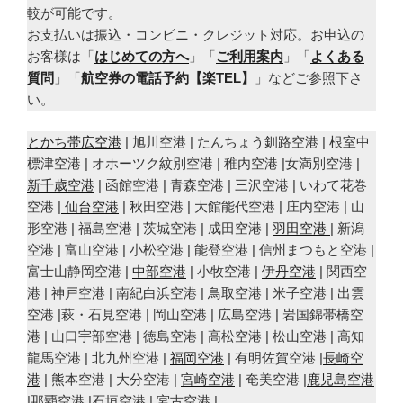
較が可能です。
お支払いは振込・コンビニ・クレジット対応。お申込の
お客様は「
はじめての方へ
」「
ご利用案内
」「
よくある
質問
」「
航空券の電話予約【楽TEL】
」などご参照下さ
い。
とかち帯広空港
| 旭川空港 | たんちょう釧路空港 | 根室中
標津空港 | オホーツク紋別空港 | 稚内空港 |女満別空港 |
新千歳空港
| 函館空港 | 青森空港 | 三沢空港 | いわて花巻
空港 |
仙台空港
| 秋田空港 | 大館能代空港 | 庄内空港 | 山
形空港 | 福島空港 | 茨城空港 | 成田空港 |
羽田空港
| 新潟
空港 | 富山空港 | 小松空港 | 能登空港 | 信州まつもと空港 |
富士山静岡空港 |
中部空港
| 小牧空港 |
伊丹空港
| 関西空
港 | 神戸空港 | 南紀白浜空港 | 鳥取空港 | 米子空港 | 出雲
空港 |萩・石見空港 | 岡山空港 | 広島空港 | 岩国錦帯橋空
港 | 山口宇部空港 | 徳島空港 | 高松空港 | 松山空港 | 高知
龍馬空港 | 北九州空港 |
福岡空港
| 有明佐賀空港 |
長崎空
港
| 熊本空港 | 大分空港 |
宮崎空港
| 奄美空港 |
鹿児島空港
|那覇空港 |石垣空港 | 宮古空港 |