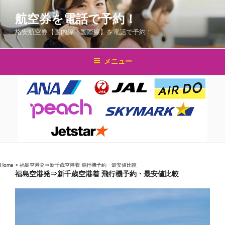
コ
航空券を電話で予約！
ン
テ
格安航空券【国内線・国際線】を電話で予約！
ン
ツ
メニュー
へ
ス
キ
ッ
プ
Home
>
福島空港発⇒新千歳空港着 飛行機予約・最安値比較
福島空港発⇒新千歳空港着 飛行機予約・最安値比較