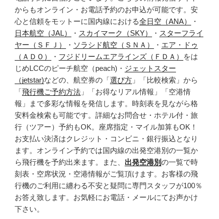
からもオンライン・お電話予約のお申込が可能です。安
心と信頼をモットーに国内線における
全日空（ANA）
・
日本航空（JAL）
・
スカイマーク（SKY）
・
スターフライ
ヤー（ＳＦＪ）
・
ソラシド航空（ＳＮＡ）
・
エア・ドゥ
（ＡＤＯ）
・
フジドリームエアラインズ（ＦＤＡ）
をは
じめLCCのピーチ航空（peach)・
ジェットスター
（jetstar)
などの、航空券の「
選び方
」「比較検索」から
「
飛行機ご予約方法
」「お得なリアル情報」「空港情
報」まで多彩な情報を発信します。時刻表を見ながら格
安料金検索も可能です。詳細なお問合せ・ホテル付・旅
行（ツアー）予約もOK。座席指定・マイル加算もOK！
お支払い決済はクレジット・コンビニ・銀行振込となり
ます。オンライン予約では国内線の出発空港別の一覧か
ら飛行機を予約出来ます。また、
出発空港別
の一覧で時
刻表・空席状況・空港情報がご覧頂けます。お客様の飛
行機のご利用に纏わる不安と疑問に専門スタッフが100％
お答え致します。お気軽にお電話・メールにてお声かけ
下さい。