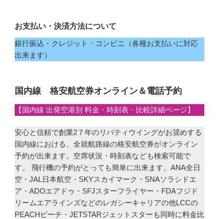
お支払い・決済方法について
銀行振込・クレジット・コンビニ（各種お支払いに対応
出来ます）
国内線 格安航空券オンライン＆電話予約
【国内線 出発空港別 料金・時刻表・比較詳細ページ】
安心と信頼で創業2７年のリバティウイングがお奨めする
国内線における、全就航路線の格安航空券がオンライン
予約が出来ます。空席状況・時刻表なども検索可能で
す。 飛行機の予約がとっても簡単に出来ます。ANA全日
空・JAL日本航空・SKYスカイマーク・SNAソラシドエ
ア・ADOエアドゥ・SFJスターフライヤー・FDAフジド
リームエアラインズなどのレガシーキャリアの他LCCの
PEACHピーチ・JETSTARジェットスターも同時に料金比