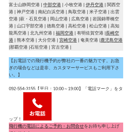
富士山静岡空港 |
中部空港
| 小牧空港 |
伊丹空港
| 関西空
港 | 神戸空港 | 南紀白浜空港 | 鳥取空港 | 米子空港 | 出雲
空港 |萩・石見空港 | 岡山空港 | 広島空港 | 岩国錦帯橋空
港 | 山口宇部空港 | 徳島空港 | 高松空港 | 松山空港 | 高知
龍馬空港 | 北九州空港 |
福岡空港
| 有明佐賀空港 |
長崎空
港
| 熊本空港 | 大分空港 |
宮崎空港
| 奄美空港 |
鹿児島空港
|那覇空港 |石垣空港 | 宮古空港 |
【お電話での飛行機予約が弊社の一番の魅力です。お急
ぎの場合などは是非、カスタマーサービスもご利用下さ
い。】
092-554-3155【平日：10:00～19:00】「電話マーク」をタ
ップ！
飛行機の電話によるご予約・お問合せ
をお待ち申し上げ