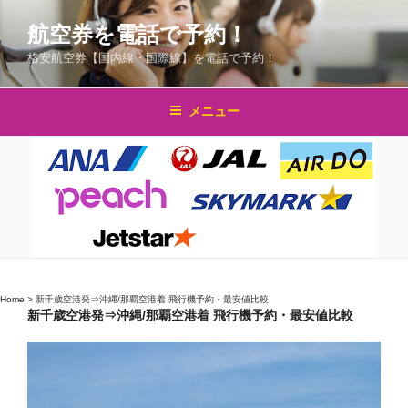
コ
航空券を電話で予約！
ン
テ
格安航空券【国内線・国際線】を電話で予約！
ン
ツ
メニュー
へ
ス
キ
ッ
プ
Home
>
新千歳空港発⇒沖縄/那覇空港着 飛行機予約・最安値比較
新千歳空港発⇒沖縄/那覇空港着 飛行機予約・最安値比較