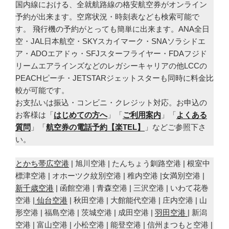
国内線における、全就航路線の格安航空券がオンライン
予約が出来ます。空席状況・時刻表なども検索可能で
す。 飛行機の予約がとっても簡単に出来ます。ANA全日
空・JAL日本航空・SKYスカイマーク・SNAソラシドエ
ア・ADOエアドゥ・SFJスターフライヤー・FDAフジド
リームエアラインズなどのレガシーキャリアの他LCCの
PEACHピーチ・JETSTARジェットスターも同時に料金比
較が可能です。
お支払いは振込・コンビニ・クレジット対応。お申込の
お客様は「
はじめての方へ
」「
ご利用案内
」「
よくある
質問
」「
航空券の電話予約【楽TEL】
」などご参照下さ
い。
とかち帯広空港
| 旭川空港 | たんちょう釧路空港 | 根室中
標津空港 | オホーツク紋別空港 | 稚内空港 |女満別空港 |
新千歳空港
| 函館空港 | 青森空港 | 三沢空港 | いわて花巻
空港 |
仙台空港
| 秋田空港 | 大館能代空港 | 庄内空港 | 山
形空港 | 福島空港 | 茨城空港 | 成田空港 |
羽田空港
| 新潟
空港 | 富山空港 | 小松空港 | 能登空港 | 信州まつもと空港 |