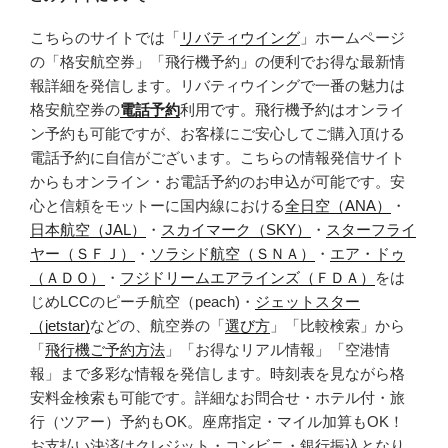
こちらのサイトでは「
リバティウイング
」ホームページ
の「格安航空券」「飛行機予約」の便利でお得な最新情
報詳細を発信します。リバティウイングで一番の魅力は
格安航空券の
電話予約
利用です。飛行機予約はオンライ
ン予約も可能ですが、お客様にご安心してご購入頂ける
電話予約に自信がございます。こちらの情報発信サイト
からもオンライン・お電話予約のお申込が可能です。安
心と信頼をモットーに国内線における
全日空（ANA）
・
日本航空（JAL）
・
スカイマーク（SKY）
・
スターフライ
ヤー（ＳＦＪ）
・
ソラシド航空（ＳＮＡ）
・
エア・ドゥ
（ＡＤＯ）
・
フジドリームエアラインズ（ＦＤＡ）
をは
じめLCCのピーチ航空（peach)・
ジェットスター
（jetstar)
などの、航空券の「
選び方
」「比較検索」から
「
飛行機ご予約方法
」「お得なリアル情報」「空港情
報」まで多彩な情報を発信します。時刻表を見ながら格
安料金検索も可能です。詳細なお問合せ・ホテル付・旅
行（ツアー）予約もOK。座席指定・マイル加算もOK！
お支払い決済はクレジット・コンビニ・銀行振込となり