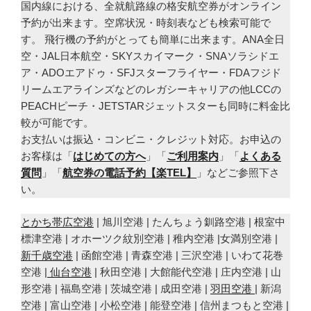
国内線における、全就航路線の格安航空券がオンライン
予約が出来ます。空席状況・時刻表なども検索可能で
す。 飛行機の予約がとっても簡単に出来ます。ANA全日
空・JAL日本航空・SKYスカイマーク・SNAソラシドエ
ア・ADOエアドゥ・SFJスターフライヤー・FDAフジド
リームエアラインズなどのレガシーキャリアの他LCCの
PEACHピーチ・JETSTARジェットスターも同時に料金比
較が可能です。
お支払いは振込・コンビニ・クレジット対応。お申込の
お客様は「
はじめての方へ
」「
ご利用案内
」「
よくある
質問
」「
航空券の電話予約【楽TEL】
」などご参照下さ
い。
とかち帯広空港
| 旭川空港 | たんちょう釧路空港 | 根室中
標津空港 | オホーツク紋別空港 | 稚内空港 |女満別空港 |
新千歳空港
| 函館空港 | 青森空港 | 三沢空港 | いわて花巻
空港 |
仙台空港
| 秋田空港 | 大館能代空港 | 庄内空港 | 山
形空港 | 福島空港 | 茨城空港 | 成田空港 |
羽田空港
| 新潟
空港 | 富山空港 | 小松空港 | 能登空港 | 信州まつもと空港 |