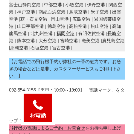
富士山静岡空港 |
中部空港
| 小牧空港 |
伊丹空港
| 関西空
港 | 神戸空港 | 南紀白浜空港 | 鳥取空港 | 米子空港 | 出雲
空港 |萩・石見空港 | 岡山空港 | 広島空港 | 岩国錦帯橋空
港 | 山口宇部空港 | 徳島空港 | 高松空港 | 松山空港 | 高知
龍馬空港 | 北九州空港 |
福岡空港
| 有明佐賀空港 |
長崎空
港
| 熊本空港 | 大分空港 |
宮崎空港
| 奄美空港 |
鹿児島空港
|那覇空港 |石垣空港 | 宮古空港 |
【お電話での飛行機予約が弊社の一番の魅力です。お急
ぎの場合などは是非、カスタマーサービスもご利用下さ
い。】
092-554-3155【平日：10:00～19:00】「電話マーク」をタ
ップ！
飛行機の電話によるご予約・お問合せ
をお待ち申し上げ