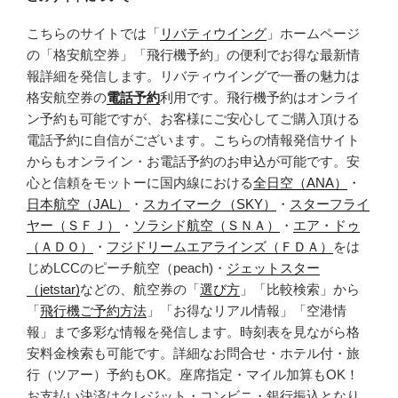
こちらのサイトでは「
リバティウイング
」ホームページ
の「格安航空券」「飛行機予約」の便利でお得な最新情
報詳細を発信します。リバティウイングで一番の魅力は
格安航空券の
電話予約
利用です。飛行機予約はオンライ
ン予約も可能ですが、お客様にご安心してご購入頂ける
電話予約に自信がございます。こちらの情報発信サイト
からもオンライン・お電話予約のお申込が可能です。安
心と信頼をモットーに国内線における
全日空（ANA）
・
日本航空（JAL）
・
スカイマーク（SKY）
・
スターフライ
ヤー（ＳＦＪ）
・
ソラシド航空（ＳＮＡ）
・
エア・ドゥ
（ＡＤＯ）
・
フジドリームエアラインズ（ＦＤＡ）
をは
じめLCCのピーチ航空（peach)・
ジェットスター
（jetstar)
などの、航空券の「
選び方
」「比較検索」から
「
飛行機ご予約方法
」「お得なリアル情報」「空港情
報」まで多彩な情報を発信します。時刻表を見ながら格
安料金検索も可能です。詳細なお問合せ・ホテル付・旅
行（ツアー）予約もOK。座席指定・マイル加算もOK！
お支払い決済はクレジット・コンビニ・銀行振込となり