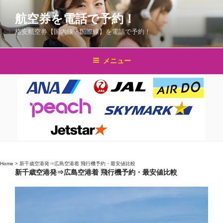
コ
航空券を電話で予約！
ン
テ
格安航空券【国内線・国際線】を電話で予約！
ン
ツ
メニュー
へ
ス
キ
ッ
プ
Home
>
新千歳空港発⇒広島空港着 飛行機予約・最安値比較
新千歳空港発⇒広島空港着 飛行機予約・最安値比較