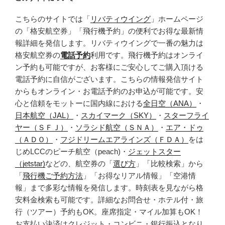
こちらのサイトでは「
リバティウイング
」ホームページ
の「格安航空券」「飛行機予約」の便利でお得な最新情
報詳細を発信します。リバティウイングで一番の魅力は
格安航空券の
電話予約
利用です。飛行機予約はオンライ
ン予約も可能ですが、お客様にご安心してご購入頂ける
電話予約に自信がございます。こちらの情報発信サイト
からもオンライン・お電話予約のお申込が可能です。安
心と信頼をモットーに国内線における
全日空（ANA）
・
日本航空（JAL）
・
スカイマーク（SKY）
・
スターフライ
ヤー（ＳＦＪ）
・
ソラシド航空（ＳＮＡ）
・
エア・ドゥ
（ＡＤＯ）
・
フジドリームエアラインズ（ＦＤＡ）
をは
じめLCCのピーチ航空（peach)・
ジェットスター
（jetstar)
などの、航空券の「
選び方
」「比較検索」から
「
飛行機ご予約方法
」「お得なリアル情報」「空港情
報」まで多彩な情報を発信します。時刻表を見ながら格
安料金検索も可能です。詳細なお問合せ・ホテル付・旅
行（ツアー）予約もOK。座席指定・マイル加算もOK！
お支払い決済はクレジット・コンビニ・銀行振込となり