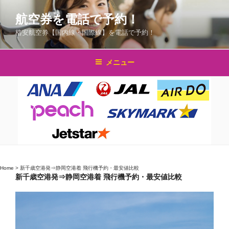
コ
航空券を電話で予約！
ン
テ
格安航空券【国内線・国際線】を電話で予約！
ン
ツ
メニュー
へ
ス
キ
ッ
プ
Home
>
新千歳空港発⇒静岡空港着 飛行機予約・最安値比較
新千歳空港発⇒静岡空港着 飛行機予約・最安値比較