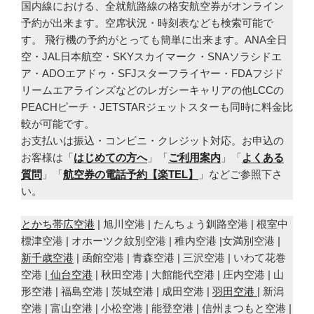
国内線における、全就航路線の格安航空券がオンライン
予約が出来ます。空席状況・時刻表なども検索可能で
す。 飛行機の予約がとっても簡単に出来ます。ANA全日
空・JAL日本航空・SKYスカイマーク・SNAソラシドエ
ア・ADOエアドゥ・SFJスターフライヤー・FDAフジド
リームエアラインズなどのレガシーキャリアの他LCCの
PEACHピーチ・JETSTARジェットスターも同時に料金比
較が可能です。
お支払いは振込・コンビニ・クレジット対応。お申込の
お客様は「
はじめての方へ
」「
ご利用案内
」「
よくある
質問
」「
航空券の電話予約【楽TEL】
」などご参照下さ
い。
とかち帯広空港
| 旭川空港 | たんちょう釧路空港 | 根室中
標津空港 | オホーツク紋別空港 | 稚内空港 |女満別空港 |
新千歳空港
| 函館空港 | 青森空港 | 三沢空港 | いわて花巻
空港 |
仙台空港
| 秋田空港 | 大館能代空港 | 庄内空港 | 山
形空港 | 福島空港 | 茨城空港 | 成田空港 |
羽田空港
| 新潟
空港 | 富山空港 | 小松空港 | 能登空港 | 信州まつもと空港 |