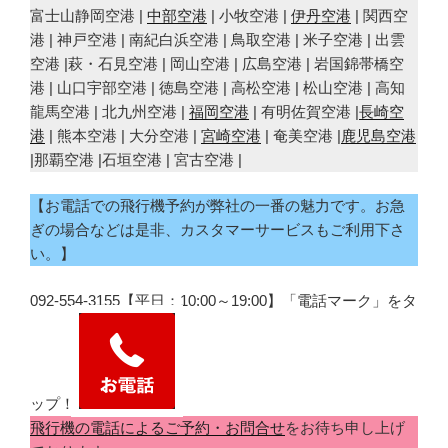
富士山静岡空港 |
中部空港
| 小牧空港 |
伊丹空港
| 関西空
港 | 神戸空港 | 南紀白浜空港 | 鳥取空港 | 米子空港 | 出雲
空港 |萩・石見空港 | 岡山空港 | 広島空港 | 岩国錦帯橋空
港 | 山口宇部空港 | 徳島空港 | 高松空港 | 松山空港 | 高知
龍馬空港 | 北九州空港 |
福岡空港
| 有明佐賀空港 |
長崎空
港
| 熊本空港 | 大分空港 |
宮崎空港
| 奄美空港 |
鹿児島空港
|那覇空港 |石垣空港 | 宮古空港 |
【お電話での飛行機予約が弊社の一番の魅力です。お急
ぎの場合などは是非、カスタマーサービスもご利用下さ
い。】
092-554-3155【平日：10:00～19:00】「電話マーク」をタ
ップ！
飛行機の電話によるご予約・お問合せ
をお待ち申し上げ