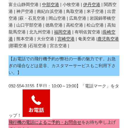
富士山静岡空港 |
中部空港
| 小牧空港 |
伊丹空港
| 関西空
港 | 神戸空港 | 南紀白浜空港 | 鳥取空港 | 米子空港 | 出雲
空港 |萩・石見空港 | 岡山空港 | 広島空港 | 岩国錦帯橋空
港 | 山口宇部空港 | 徳島空港 | 高松空港 | 松山空港 | 高知
龍馬空港 | 北九州空港 |
福岡空港
| 有明佐賀空港 |
長崎空
港
| 熊本空港 | 大分空港 |
宮崎空港
| 奄美空港 |
鹿児島空港
|那覇空港 |石垣空港 | 宮古空港 |
【お電話での飛行機予約が弊社の一番の魅力です。お急
ぎの場合などは是非、カスタマーサービスもご利用下さ
い。】
092-554-3155【平日：10:00～19:00】「電話マーク」をタ
ップ！
飛行機の電話によるご予約・お問合せ
をお待ち申し上げ