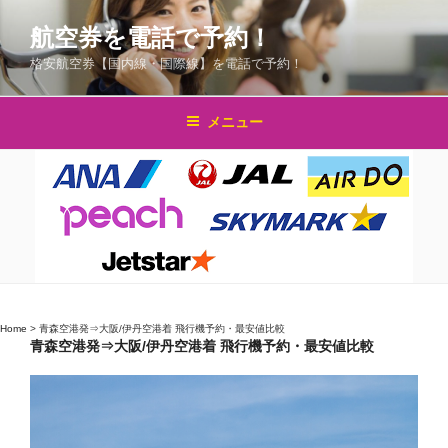
コ
航空券を電話で予約！
ン
テ
格安航空券【国内線・国際線】を電話で予約！
ン
ツ
メニュー
へ
ス
キ
ッ
プ
Home
>
青森空港発⇒大阪/伊丹空港着 飛行機予約・最安値比較
青森空港発⇒大阪/伊丹空港着 飛行機予約・最安値比較