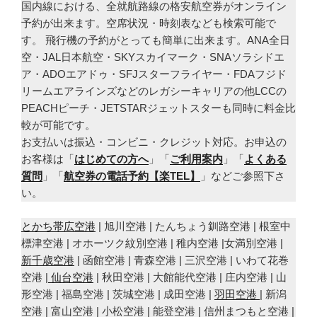
国内線における、全就航路線の格安航空券がオンライン
予約が出来ます。空席状況・時刻表なども検索可能で
す。 飛行機の予約がとっても簡単に出来ます。ANA全日
空・JAL日本航空・SKYスカイマーク・SNAソラシドエ
ア・ADOエアドゥ・SFJスターフライヤー・FDAフジド
リームエアラインズなどのレガシーキャリアの他LCCの
PEACHピーチ・JETSTARジェットスターも同時に料金比
較が可能です。
お支払いは振込・コンビニ・クレジット対応。お申込の
お客様は「
はじめての方へ
」「
ご利用案内
」「
よくある
質問
」「
航空券の電話予約【楽TEL】
」などご参照下さ
い。
とかち帯広空港
| 旭川空港 | たんちょう釧路空港 | 根室中
標津空港 | オホーツク紋別空港 | 稚内空港 |女満別空港 |
新千歳空港
| 函館空港 | 青森空港 | 三沢空港 | いわて花巻
空港 |
仙台空港
| 秋田空港 | 大館能代空港 | 庄内空港 | 山
形空港 | 福島空港 | 茨城空港 | 成田空港 |
羽田空港
| 新潟
空港 | 富山空港 | 小松空港 | 能登空港 | 信州まつもと空港 |