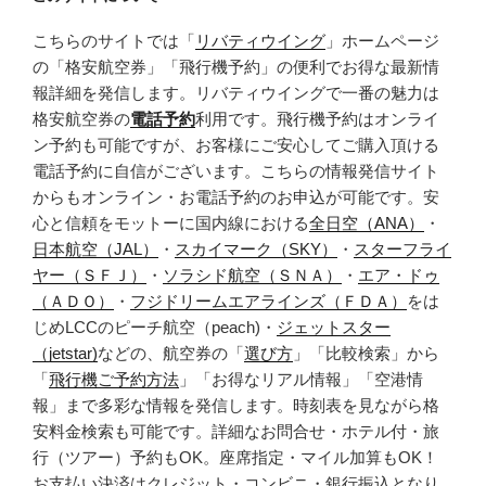
こちらのサイトでは「
リバティウイング
」ホームページ
の「格安航空券」「飛行機予約」の便利でお得な最新情
報詳細を発信します。リバティウイングで一番の魅力は
格安航空券の
電話予約
利用です。飛行機予約はオンライ
ン予約も可能ですが、お客様にご安心してご購入頂ける
電話予約に自信がございます。こちらの情報発信サイト
からもオンライン・お電話予約のお申込が可能です。安
心と信頼をモットーに国内線における
全日空（ANA）
・
日本航空（JAL）
・
スカイマーク（SKY）
・
スターフライ
ヤー（ＳＦＪ）
・
ソラシド航空（ＳＮＡ）
・
エア・ドゥ
（ＡＤＯ）
・
フジドリームエアラインズ（ＦＤＡ）
をは
じめLCCのピーチ航空（peach)・
ジェットスター
（jetstar)
などの、航空券の「
選び方
」「比較検索」から
「
飛行機ご予約方法
」「お得なリアル情報」「空港情
報」まで多彩な情報を発信します。時刻表を見ながら格
安料金検索も可能です。詳細なお問合せ・ホテル付・旅
行（ツアー）予約もOK。座席指定・マイル加算もOK！
お支払い決済はクレジット・コンビニ・銀行振込となり