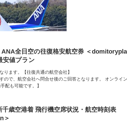
ANA全日空の往復格安航空券 ＜domitorypl
最安値プラン
なります。【往復共通の航空会社】
すので、航空会社へ問合せ後のご回答となります。 オンライ
泊手配も可能です。】
新千歳空港着 飛行機空席状況・航空時刻表
an＞