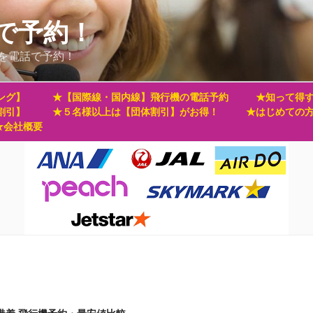
で予約！
を電話で予約！
ング】
★【国際線・国内線】飛行機の電話予約
★知って得す
割引】
★５名様以上は【団体割引】がお得！
★はじめての
★会社概要