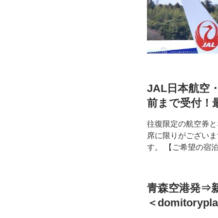
JAL日本航空・
前まで受付！
往復限定の航空券と
席に限りがございま
す。 【ご希望の宿
青森空港発⇒
＜domitorypl