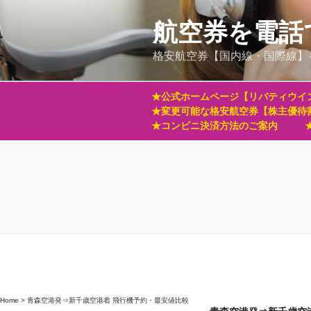
コ
ン
航空券を電話
テ
格安航空券【国内線・国際線】
ン
ツ
へ
★公式ホームページ【リバティウイ
ス
★変更可能な格安航空券【株主優待
キ
★コンビニ決済方法のご案内
ッ
プ
Home
>
青森空港発⇒新千歳空港着 飛行機予約・最安値比較